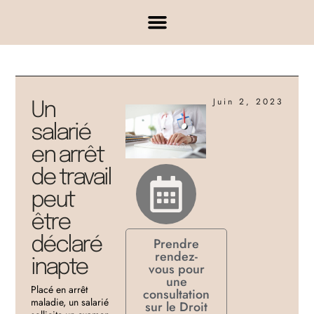
Juin 2, 2023
Un
salarié
en arrêt
de travail
peut
être
déclaré
Prendre
rendez-
inapte
vous pour
une
Placé en arrêt
consultation
maladie, un salarié
sur le Droit