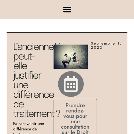
Septembre 1,
L’ancienneté
2023
peut-
elle
justifier
une
différence
de
Prendre
rendez-
traitement ?
vous pour
une
Faisant valoir une
consultation
différence de
sur le Droit