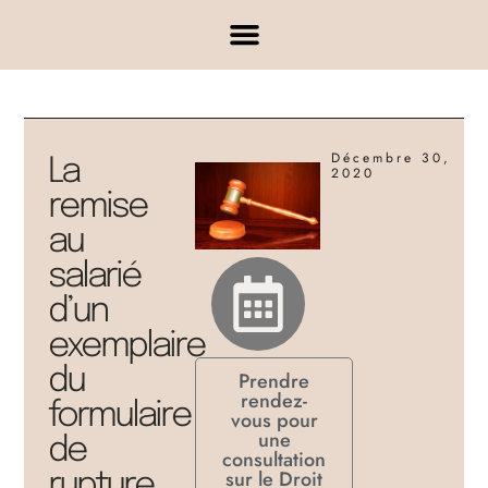
Décembre 30,
La
2020
remise
au
salarié
d’un
exemplaire
du
Prendre
rendez-
formulaire
vous pour
une
de
consultation
sur le Droit
rupture