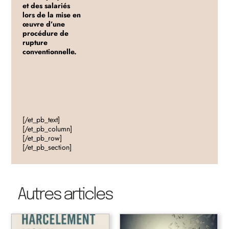
et des salariés
lors de la mise en
œuvre d’une
procédure de
rupture
conventionnelle.
[/et_pb_text]
[/et_pb_column]
[/et_pb_row]
[/et_pb_section]
Autres articles