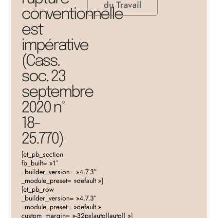
du Travail
conventionnelle
est
impérative
(Cass.
soc. 23
septembre
2020 n°
18-
25.770)
[et_pb_section
fb_built= »1″
_builder_version= »4.7.3″
_module_preset= »default »]
[et_pb_row
_builder_version= »4.7.3″
_module_preset= »default »
custom_margin= »-32px|auto||auto|| »]