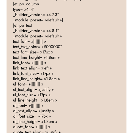
[et_pb_column
type= »4_4″
_builder_version= »4.7.3″
_module_preset= »default »]
[et_pb_text
_builder_version= »4.8.1″
_module_preset= »default »
text_font= »|||||||| »
text_text_color= »#000000″
text_font_size= »17px »
text_line_height= »1.8em »
link_font= »|||||||| »
link_text_align= »left »
link_font_size= »17px »
link_line_height= »1.8em »
ul_font= »|||||||| »
ul_text_align= »justify »
ul_font_size= »17px »
ul_line_height= »1.8em »
ol_font= »|||||||| »
ol_text_align= »justify »
ol_font_size= »17px »
ol_line_height= »1.8em »
quote_font= »|||||||| »
quote_text_align= »justify »