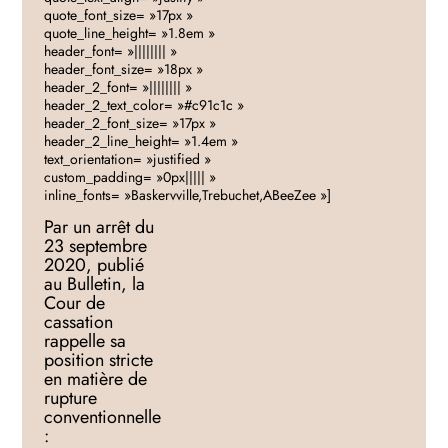
quote_font_size= »17px »
quote_line_height= »1.8em »
header_font= »|||||||| »
header_font_size= »18px »
header_2_font= »|||||||| »
header_2_text_color= »#c91c1c »
header_2_font_size= »17px »
header_2_line_height= »1.4em »
text_orientation= »justified »
custom_padding= »0px||||| »
inline_fonts= »Baskervville,Trebuchet,ABeeZee »]
Par un arrêt du
23 septembre
2020, publié
au Bulletin, la
Cour de
cassation
rappelle sa
position stricte
en matière de
rupture
conventionnelle
: