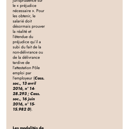
jurisprudence sur
le « préjudice
nécessaire ». Pour
les obtenir, le
salarié doit
désormais prouver
la réalité et
l’étendue du
préjudice qu’il a
subi du fait de la
non-délivrance ou
de la délivrance
tardive de
l’attestation Pôle
emploi par
l’employeur (
Cass.
soc., 13 avril
2016, nº 14-
28.293 ; Cass.
soc., 16 juin
2016, nº 15-
15.982 D
).
Les modalités de