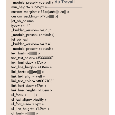
du Travail
_module_preset= »default »
min_height= »1519px »
custom_margin= »-33px|auto||auto|| »
custom_padding= »19px||||| »]
[et_pb_column
type= »4_4″
_builder_version= »4.7.3″
_module_preset= »default »]
[et_pb_text
_builder_version= »4.9.4″
_module_preset= »default »
text_font= »|||||||| »
text_text_color= »#000000″
text_font_size= »17px »
text_line_height= »1.8em »
link_font= »||||on|||| »
link_text_align= »left »
link_text_color= »#0C71C3″
link_font_size= »17px »
link_line_height= »1.8em »
ul_font= »|||||||| »
ul_text_align= »justify »
ul_font_size= »17px »
ul_line_height= »1.9em »
ol_font= »|||||||| »