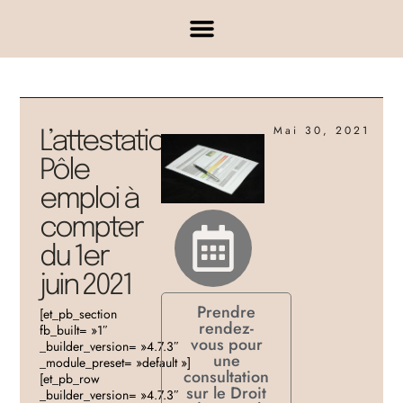
Mai 30, 2021
L’attestation
Pôle
emploi à
compter
du 1er
juin 2021
Prendre
[et_pb_section
rendez-
fb_built= »1″
vous pour
_builder_version= »4.7.3″
une
_module_preset= »default »]
consultation
[et_pb_row
sur le Droit
_builder_version= »4.7.3″