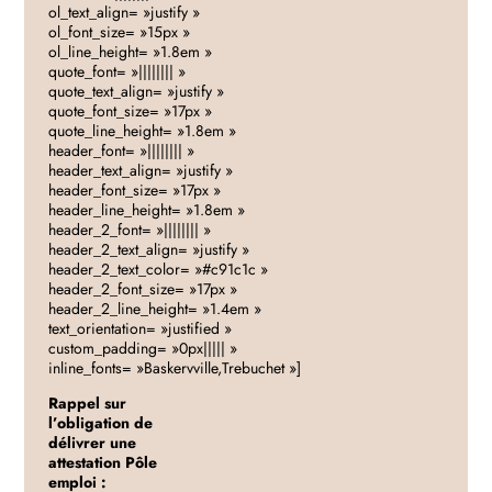
ol_text_align= »justify »
ol_font_size= »15px »
ol_line_height= »1.8em »
quote_font= »|||||||| »
quote_text_align= »justify »
quote_font_size= »17px »
quote_line_height= »1.8em »
header_font= »|||||||| »
header_text_align= »justify »
header_font_size= »17px »
header_line_height= »1.8em »
header_2_font= »|||||||| »
header_2_text_align= »justify »
header_2_text_color= »#c91c1c »
header_2_font_size= »17px »
header_2_line_height= »1.4em »
text_orientation= »justified »
custom_padding= »0px||||| »
inline_fonts= »Baskervville,Trebuchet »]
Rappel sur
l’obligation de
délivrer une
attestation Pôle
emploi :