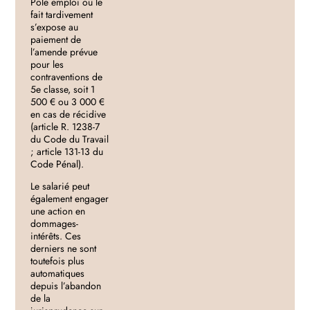
Pôle emploi ou le
fait tardivement
s’expose au
paiement de
l’amende prévue
pour les
contraventions de
5e classe, soit 1
500 € ou 3 000 €
en cas de récidive
(article R. 1238-7
du Code du Travail
; article 131-13 du
Code Pénal).
Le salarié peut
également engager
une action en
dommages-
intérêts. Ces
derniers ne sont
toutefois plus
automatiques
depuis l’abandon
de la