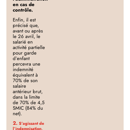
en cas de
contrôle.
Enfin, il est
précisé que,
avant ou après
le 26 avril, l
e
salarié
en
activité partielle
pour garde
d’enfant
percevra une
indemnité
équivalent à
70% de son
s
alaire
antérieur brut,
dans la limite
de 70% de 4,5
SMIC (84% du
net)
.
2.
S’agissant de
l’indemnisation,