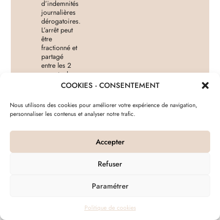
d’indemnités
journalières
dérogatoires.
L’arrêt peut
être
fractionné et
partagé
entre les 2
parents de
manière à
COOKIES - CONSENTEMENT
leur
permettre
Nous utilisons des cookies pour améliorer votre expérience de navigation,
éventuellement
personnaliser les contenus et analyser notre trafic.
de concilier
la poursuite
de leur
Accepter
activité
professionnelle
avec la
Refuser
garde de
leur enfant.
Paramétrer
Les
fonctionnaires
contraints
Politique de cookies
de garder