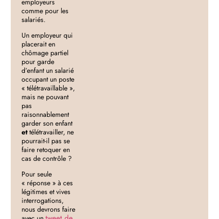
employeurs
comme pour les
salariés.
Un employeur qui
placerait en
chômage partiel
pour garde
d’enfant un salarié
occupant un poste
« télétravaillable »,
mais ne pouvant
pas
raisonnablement
garder son enfant
et
télétravailler, ne
pourrait-il pas se
faire retoquer en
cas de contrôle ?
Pour seule
« réponse » à ces
légitimes et vives
interrogations,
nous devrons faire
tweet de
avec un