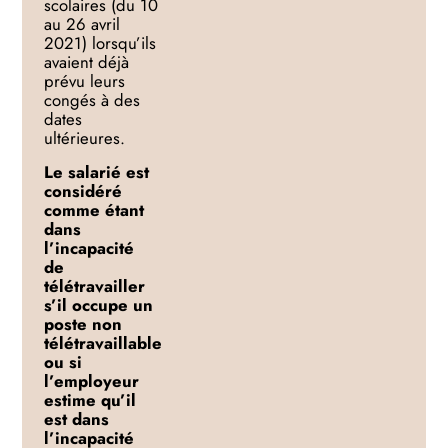
scolaires (du 10
au 26 avril
2021) lorsqu’ils
avaient déjà
prévu leurs
congés à des
dates
ultérieures.
Le salarié est
considéré
comme étant
dans
l’incapacité
de
télétravailler
s’il
occup
e un
poste non
télétravaillable
ou
si
l’employeur
estime
qu’il
est dans
l
’incapacité