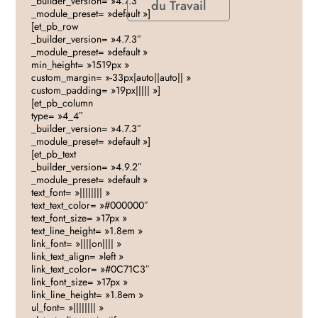
_builder_version= »4.7.3″
du Travail
_module_preset= »default »]
[et_pb_row
_builder_version= »4.7.3″
_module_preset= »default »
min_height= »1519px »
custom_margin= »-33px|auto||auto|| »
custom_padding= »19px||||| »]
[et_pb_column
type= »4_4″
_builder_version= »4.7.3″
_module_preset= »default »]
[et_pb_text
_builder_version= »4.9.2″
_module_preset= »default »
text_font= »|||||||| »
text_text_color= »#000000″
text_font_size= »17px »
text_line_height= »1.8em »
link_font= »||||on|||| »
link_text_align= »left »
link_text_color= »#0C71C3″
link_font_size= »17px »
link_line_height= »1.8em »
ul_font= »|||||||| »