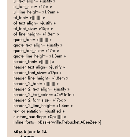
ul_text_align= »justify »
ul_font_size= »17px »
ul_line_height= »1.9em »
ol_font= »|||||||| »
ol_text_align= »justify »
ol_font_size= »15px »
ol_line_height= »1.8em »
quote_font= »|||||||| »
quote_text_align= »justify »
quote_font_size= »17px »
quote_line_height= »1.8em »
header_font= »|||||||| »
header_text_align= »justify »
header_font_size= »17px »
header_line_height= »1.8em »
header_2_font= »|||||||| »
header_2_text_align= »justify »
header_2_text_color= »#c91c1c »
header_2_font_size= »17px »
header_2_line_height= »1.4em »
text_orientation= »justified »
custom_padding= »0px||||| »
inline_fonts= »Baskervville,Trebuchet,ABeeZee »]
Mise à jour le 14