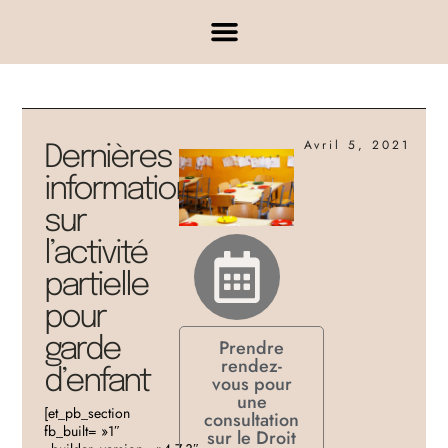
Avril 5, 2021
Dernières
informations
sur
l’activité
partielle
pour
garde
Prendre
rendez-
d’enfant
vous pour
une
[et_pb_section
consultation
fb_built= »1″
sur le Droit