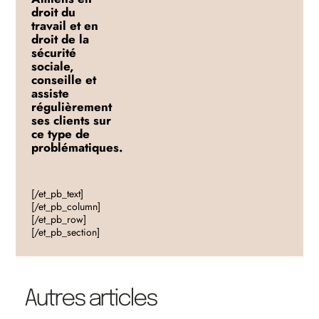
droit du
travail et en
droit de la
sécurité
sociale,
conseille et
assiste
régulièrement
ses clients sur
ce type de
problématiques.
[/et_pb_text]
[/et_pb_column]
[/et_pb_row]
[/et_pb_section]
Autres articles