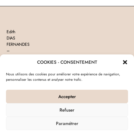
Edith
DIAS
FERNANDES
–
Avocate
COOKIES - CONSENTEMENT
Tel
06
Nous utilisons des cookies pour améliorer votre expérience de navigation,
15
personnaliser les contenus et analyser notre trafic.
48
Accueil
Mentions Légales
Politique de cookies
74
45
Accepter
Tous
droits
Refuser
réservés
©
Paramétrer
Octobre
2024