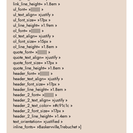
link_line_height= »1.8em »
ul_font= »|||||||| »
ul_text_align= »justify »
ul_font_size= »17px »
ul_line_height= »1.9em »
ol_font= »|||||||| »
ol_text_align= »justify »
ol_font_size= »15px »
ol_line_height= »1.8em »
quote_font= »|||||||| »
quote_text_align= »justify »
quote_font_size= »17px »
quote_line_height= »1.8em »
header_font= »|||||||| »
header_text_align= »justify »
header_font_size= »17px »
header_line_height= »1.8em »
header_2_font= »|||||||| »
header_2_text_align= »justify »
header_2_text_color= »#c91c1c »
header_2_font_size= »17px »
header_2_line_height= »1.4em »
text_orientation= »justified »
inline_fonts= »Baskervville,Trebuchet »]