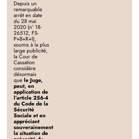
Depuis un
remarquable
arrêt en date
du 28 mai
2020 (n° 18-
26512, FS-
P+B+R+I),
soumis à la plus
large publicité,
la Cour de
Cassation
considère
désormais
que
le Juge,
peut, en
application de
l’article 256-4
du Code de la
Sécurité
Sociale et en
appréciant
souverainement
la situation de