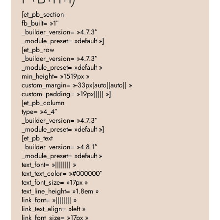
[et_pb_section
fb_built= »1″
_builder_version= »4.7.3″
_module_preset= »default »]
[et_pb_row
_builder_version= »4.7.3″
_module_preset= »default »
min_height= »1519px »
custom_margin= »-33px|auto||auto|| »
custom_padding= »19px||||| »]
[et_pb_column
type= »4_4″
_builder_version= »4.7.3″
_module_preset= »default »]
[et_pb_text
_builder_version= »4.8.1″
_module_preset= »default »
text_font= »|||||||| »
text_text_color= »#000000″
text_font_size= »17px »
text_line_height= »1.8em »
link_font= »|||||||| »
link_text_align= »left »
link_font_size= »17px »