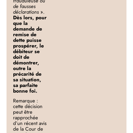
frauduleuse ou
de fausses
déclarations
».
Dès lors, pour
que la
demande de
remise de
dette puisse
prospérer, le
débiteur se
doit de
démontrer,
outre la
précarité de
sa situation,
sa parfaite
bonne foi.
Remarque :
cette décision
peut être
rapprochée
d’un récent avis
de la Cour de