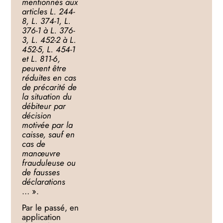
mentionnés aux
articles L. 244-
8, L. 374-1, L.
376-1 à L. 376-
3, L. 452-2 à L.
452-5, L. 454-1
et L. 811-6,
peuvent être
réduites en cas
de précarité de
la situation du
débiteur par
décision
motivée par la
caisse, sauf en
cas de
manœuvre
frauduleuse ou
de fausses
déclarations
… ».
Par le passé, en
application