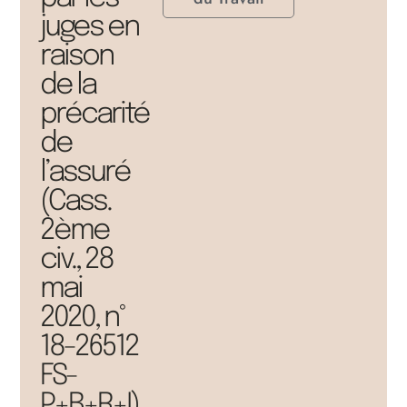
juges en
raison
de la
précarité
de
l’assuré
(Cass.
2ème
civ., 28
mai
2020, n°
18-26512
FS-
P+B+R+I)